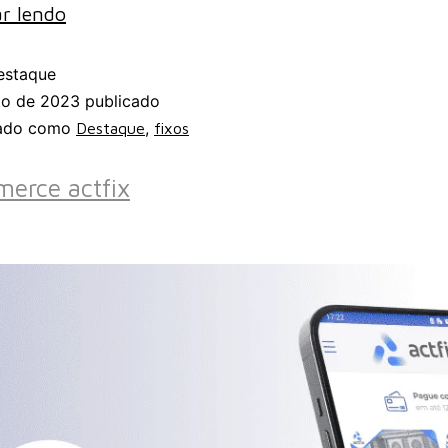
r lendo
estaque
to de 2023
publicado
zado como
,
Destaque
fixos
erce actfix