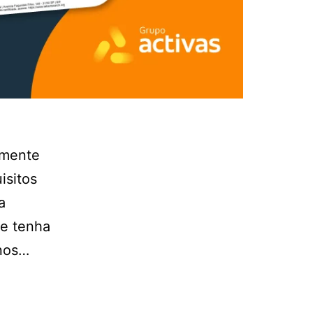
amente
isitos
a
 e tenha
 nos…