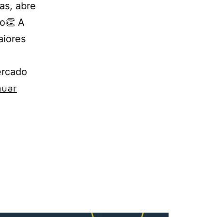
as, abre
o👏 A
aiores
ercado
nuar