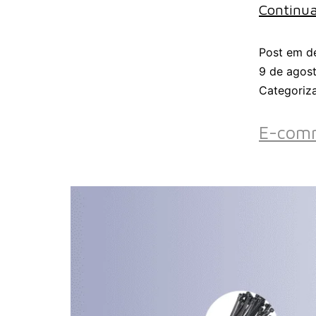
Continua
Post em d
9 de agos
Categori
E-comm