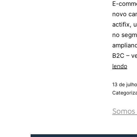
E-commer
novo ca
actifix,
no segme
ampliand
B2C – ve
lendo
13 de julh
Categori
Somos 