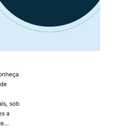
Conheça
 de
is, sob
es a
de…