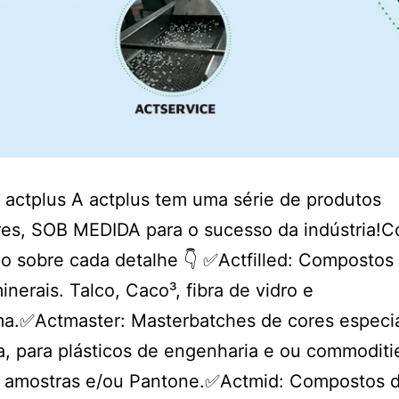
o actplus A actplus tem uma série de produtos
res, SOB MEDIDA para o sucesso da indústria!
 sobre cada detalhe 👇 ✅Actfilled: Compostos
inerais. Talco, Caco³, fibra de vidro e
a.✅Actmaster: Masterbatches de cores especia
 para plásticos de engenharia e ou commoditi
de amostras e/ou Pantone.✅Actmid: Compostos 