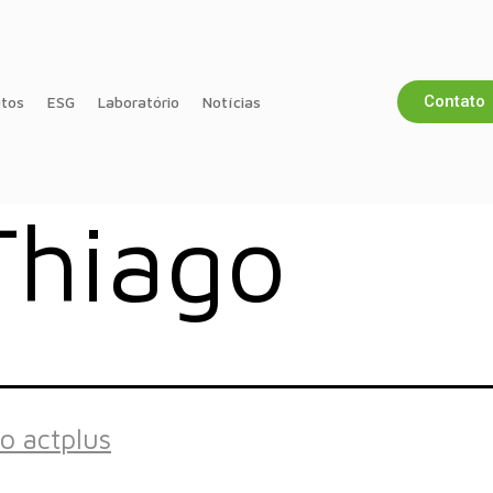
Contato
tos
ESG
Laboratório
Notícias
Thiago
io actplus