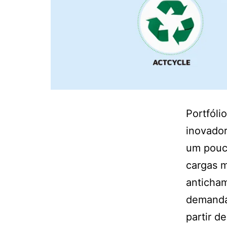
Portfóli
inovado
um pouco
cargas m
anticham
demanda,
partir 