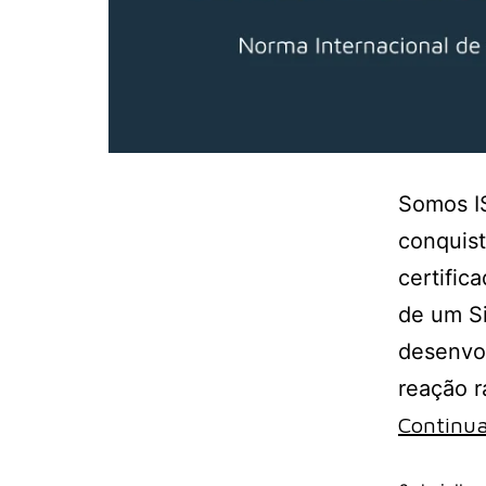
Somos I
conquist
certific
de um S
desenvol
reação r
Continua